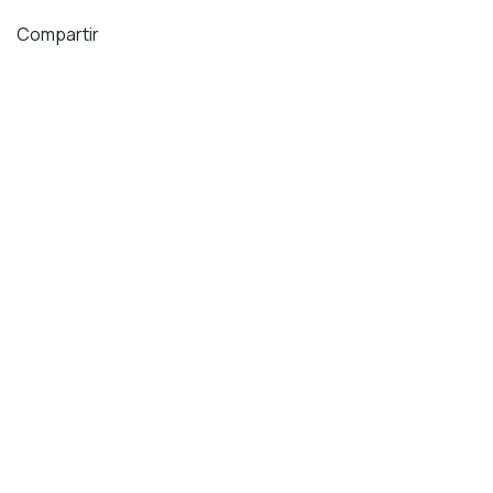
Compartir
Descubra lo que la gente ve y dice sobre este evento,
únase a la conversación.