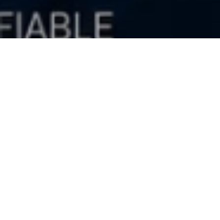
Networking Empresarial
Estratégico
Todos los eventos
Registros
cerrados
Conecta, aprende y transforma la